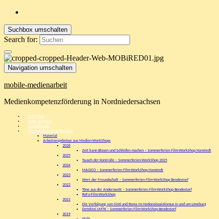
Suchbox umschalten
Search for:
Navigation umschalten
mobile-medienarbeit
Medienkompetenzförderung in Nordniedersachsen
Startseite
Unser Angebot
Freundschaft!
Veranstaltungen & Projekte
Material
Arbeitsergebnisse aus Medien-WorkShops
2026
Zeit kann Blasen und Schleifen machen – Sommerferien Film-WorkShop Hanstedt
2025
Tausch der Kontrolle – Sommerferien-WorkShop 2025
2024
MAGICO – Sommerferien Film-WorkShop Hanstedt
2023
Wert der Freundschaft – Sommerferien Film-WorkShop Bendestorf
2022
Töne aus der Anderswelt – Sommerferien Film-WorkShop Bendestorf
RoFa-Film-WorkShop
2021
Die Verfolgung von Sinti und Roma im Nationalsozialismus in und um Lüneburg
Detektei LMTK – Sommerferien Film-WorkShop Bendestorf
2019