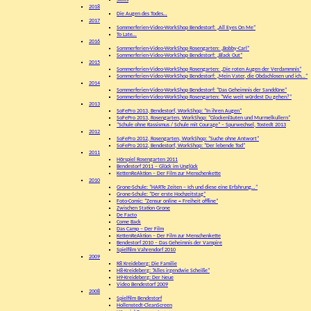
Skills
2018
Die Augen des Todes…
2017
Sommerferien-Video-WorkShop Bendestorf: „All Eyes On Me“
To Late…
2016
Sommerferien-Video-WorkShop Rosengarten: „Bobby-Carl“
Sommerferien-Video-WorkShop Bendestorf: „Black Out“
2015
Sommerferien-Video-WorkShop Rosengarten: „Die roten Augen der Verdammnis“
Sommerferien-Video-WorkShop Bendestorf: „Mein Vater, die Obdachlosen und ich…“
2014
Sommerferien-Video-WorkShop Bendestorf: “Das Geheimnis der Sanddüne”
Sommerferien-Video-WorkShop Rosengarten: “Wie weit würdest Du gehen?”
2013
SoFePro 2013, Bendestorf, WorkShop: “In ihren Augen”
SoFePro 2013, Rosengarten, WorkShop: “Glockenläuten und Murmelkullern”
“Schule ohne Rassismus / Schule mit Courage” – Spurwechsel, Tostedt 2013
2012
SoFePro 2012, Rosengarten, WorkShop: “Suche ohne Antwort”
SoFePro 2012, Bendestorf, WorkShop: “Der lebende Tod”
2011
Hörspiel Rosengarten 2011
Bendestorf 2011 – Glück im Unglück
KettenReAktion – Der Film zur Menschenkette
2010
Grone-Schule: “HARTe Zeiten – Ich und diese eine Erfahrung…”
Grone-Schule: “Der erste Hochzeitstag”
Foto-Comic: “Zensur online = Freiheit offline”
Zwischen Station Grone
De Facto
Come Back
Das Camp – Der Film
KettenReAktion – Der Film zur Menschenkette
Bendestorf 2010 – Das Geheimnis der Vampire
Spielfilm Vahrendorf 2010
2009
R8 Kreideberg: Die Familie
H8-Kreideberg: “Alles irgendwie Scheiße”
H9-Kreideberg: Der Neue
Video Bendestorf 2009
2008
Spielfilm Bendestorf
Hollenstedt-CleanScreen