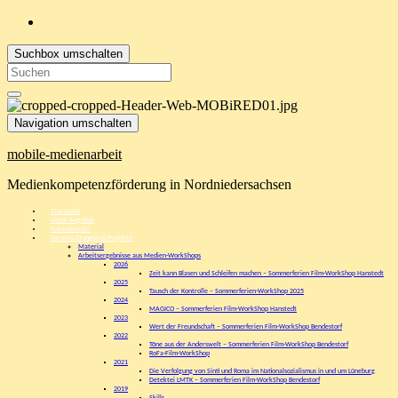
Suchbox umschalten
Search
for:
Navigation umschalten
mobile-medienarbeit
Medienkompetenzförderung in Nordniedersachsen
Startseite
Unser Angebot
Freundschaft!
Veranstaltungen & Projekte
Material
Arbeitsergebnisse aus Medien-WorkShops
2026
Zeit kann Blasen und Schleifen machen – Sommerferien Film-WorkShop Hanstedt
2025
Tausch der Kontrolle – Sommerferien-WorkShop 2025
2024
MAGICO – Sommerferien Film-WorkShop Hanstedt
2023
Wert der Freundschaft – Sommerferien Film-WorkShop Bendestorf
2022
Töne aus der Anderswelt – Sommerferien Film-WorkShop Bendestorf
RoFa-Film-WorkShop
2021
Die Verfolgung von Sinti und Roma im Nationalsozialismus in und um Lüneburg
Detektei LMTK – Sommerferien Film-WorkShop Bendestorf
2019
Skills
2018