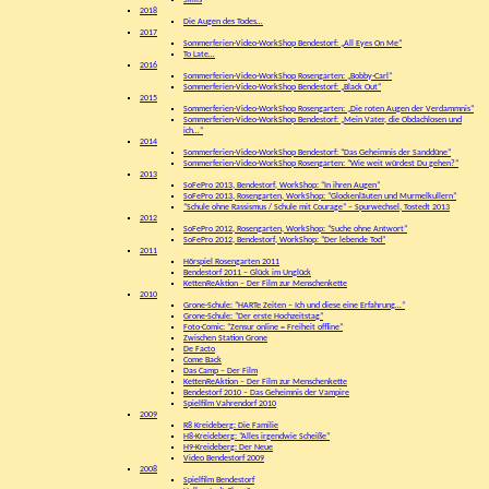
Die Augen des Todes…
2017
Sommerferien-Video-WorkShop Bendestorf: „All Eyes On Me“
To Late…
2016
Sommerferien-Video-WorkShop Rosengarten: „Bobby-Carl“
Sommerferien-Video-WorkShop Bendestorf: „Black Out“
2015
Sommerferien-Video-WorkShop Rosengarten: „Die roten Augen der Verdammnis“
Sommerferien-Video-WorkShop Bendestorf: „Mein Vater, die Obdachlosen und
ich…“
2014
Sommerferien-Video-WorkShop Bendestorf: “Das Geheimnis der Sanddüne”
Sommerferien-Video-WorkShop Rosengarten: “Wie weit würdest Du gehen?”
2013
SoFePro 2013, Bendestorf, WorkShop: “In ihren Augen”
SoFePro 2013, Rosengarten, WorkShop: “Glockenläuten und Murmelkullern”
“Schule ohne Rassismus / Schule mit Courage” – Spurwechsel, Tostedt 2013
2012
SoFePro 2012, Rosengarten, WorkShop: “Suche ohne Antwort”
SoFePro 2012, Bendestorf, WorkShop: “Der lebende Tod”
2011
Hörspiel Rosengarten 2011
Bendestorf 2011 – Glück im Unglück
KettenReAktion – Der Film zur Menschenkette
2010
Grone-Schule: “HARTe Zeiten – Ich und diese eine Erfahrung…”
Grone-Schule: “Der erste Hochzeitstag”
Foto-Comic: “Zensur online = Freiheit offline”
Zwischen Station Grone
De Facto
Come Back
Das Camp – Der Film
KettenReAktion – Der Film zur Menschenkette
Bendestorf 2010 – Das Geheimnis der Vampire
Spielfilm Vahrendorf 2010
2009
R8 Kreideberg: Die Familie
H8-Kreideberg: “Alles irgendwie Scheiße”
H9-Kreideberg: Der Neue
Video Bendestorf 2009
2008
Spielfilm Bendestorf
Hollenstedt-CleanScreen
Hörspiel Rosengarten