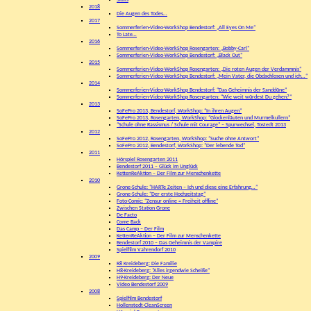
Skills
2018
Die Augen des Todes…
2017
Sommerferien-Video-WorkShop Bendestorf: „All Eyes On Me“
To Late…
2016
Sommerferien-Video-WorkShop Rosengarten: „Bobby-Carl“
Sommerferien-Video-WorkShop Bendestorf: „Black Out“
2015
Sommerferien-Video-WorkShop Rosengarten: „Die roten Augen der Verdammnis“
Sommerferien-Video-WorkShop Bendestorf: „Mein Vater, die Obdachlosen und ich…“
2014
Sommerferien-Video-WorkShop Bendestorf: “Das Geheimnis der Sanddüne”
Sommerferien-Video-WorkShop Rosengarten: “Wie weit würdest Du gehen?”
2013
SoFePro 2013, Bendestorf, WorkShop: “In ihren Augen”
SoFePro 2013, Rosengarten, WorkShop: “Glockenläuten und Murmelkullern”
“Schule ohne Rassismus / Schule mit Courage” – Spurwechsel, Tostedt 2013
2012
SoFePro 2012, Rosengarten, WorkShop: “Suche ohne Antwort”
SoFePro 2012, Bendestorf, WorkShop: “Der lebende Tod”
2011
Hörspiel Rosengarten 2011
Bendestorf 2011 – Glück im Unglück
KettenReAktion – Der Film zur Menschenkette
2010
Grone-Schule: “HARTe Zeiten – Ich und diese eine Erfahrung…”
Grone-Schule: “Der erste Hochzeitstag”
Foto-Comic: “Zensur online = Freiheit offline”
Zwischen Station Grone
De Facto
Come Back
Das Camp – Der Film
KettenReAktion – Der Film zur Menschenkette
Bendestorf 2010 – Das Geheimnis der Vampire
Spielfilm Vahrendorf 2010
2009
R8 Kreideberg: Die Familie
H8-Kreideberg: “Alles irgendwie Scheiße”
H9-Kreideberg: Der Neue
Video Bendestorf 2009
2008
Spielfilm Bendestorf
Hollenstedt-CleanScreen