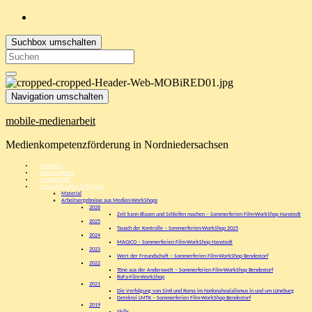
Suchbox umschalten
Search
for:
Navigation umschalten
mobile-medienarbeit
Medienkompetenzförderung in Nordniedersachsen
Startseite
Unser Angebot
Freundschaft!
Veranstaltungen & Projekte
Material
Arbeitsergebnisse aus Medien-WorkShops
2026
Zeit kann Blasen und Schleifen machen – Sommerferien Film-WorkShop Hanstedt
2025
Tausch der Kontrolle – Sommerferien-WorkShop 2025
2024
MAGICO – Sommerferien Film-WorkShop Hanstedt
2023
Wert der Freundschaft – Sommerferien Film-WorkShop Bendestorf
2022
Töne aus der Anderswelt – Sommerferien Film-WorkShop Bendestorf
RoFa-Film-WorkShop
2021
Die Verfolgung von Sinti und Roma im Nationalsozialismus in und um Lüneburg
Detektei LMTK – Sommerferien Film-WorkShop Bendestorf
2019