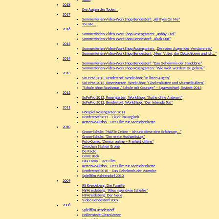
Skills
2018
Die Augen des Todes…
2017
Sommerferien-Video-WorkShop Bendestorf: „All Eyes On Me“
To Late…
2016
Sommerferien-Video-WorkShop Rosengarten: „Bobby-Carl“
Sommerferien-Video-WorkShop Bendestorf: „Black Out“
2015
Sommerferien-Video-WorkShop Rosengarten: „Die roten Augen der Verdammnis“
Sommerferien-Video-WorkShop Bendestorf: „Mein Vater, die Obdachlosen und ich…“
2014
Sommerferien-Video-WorkShop Bendestorf: “Das Geheimnis der Sanddüne”
Sommerferien-Video-WorkShop Rosengarten: “Wie weit würdest Du gehen?”
2013
SoFePro 2013, Bendestorf, WorkShop: “In ihren Augen”
SoFePro 2013, Rosengarten, WorkShop: “Glockenläuten und Murmelkullern”
“Schule ohne Rassismus / Schule mit Courage” – Spurwechsel, Tostedt 2013
2012
SoFePro 2012, Rosengarten, WorkShop: “Suche ohne Antwort”
SoFePro 2012, Bendestorf, WorkShop: “Der lebende Tod”
2011
Hörspiel Rosengarten 2011
Bendestorf 2011 – Glück im Unglück
KettenReAktion – Der Film zur Menschenkette
2010
Grone-Schule: “HARTe Zeiten – Ich und diese eine Erfahrung…”
Grone-Schule: “Der erste Hochzeitstag”
Foto-Comic: “Zensur online = Freiheit offline”
Zwischen Station Grone
De Facto
Come Back
Das Camp – Der Film
KettenReAktion – Der Film zur Menschenkette
Bendestorf 2010 – Das Geheimnis der Vampire
Spielfilm Vahrendorf 2010
2009
R8 Kreideberg: Die Familie
H8-Kreideberg: “Alles irgendwie Scheiße”
H9-Kreideberg: Der Neue
Video Bendestorf 2009
2008
Spielfilm Bendestorf
Hollenstedt-CleanScreen