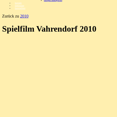
Hörspiel Rosengarten
Kontakt
Impressum
Datenschutz
Zurück zu
2010
Spielfilm Vahrendorf 2010
Veröffentlicht unter
Allgemeines
Der Geist des Alchemisten