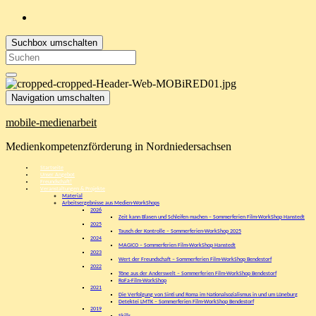
Suchbox umschalten
Search
for:
Navigation umschalten
mobile-medienarbeit
Medienkompetenzförderung in Nordniedersachsen
Startseite
Unser Angebot
Freundschaft!
Veranstaltungen & Projekte
Material
Arbeitsergebnisse aus Medien-WorkShops
2026
Zeit kann Blasen und Schleifen machen – Sommerferien Film-WorkShop Hanstedt
2025
Tausch der Kontrolle – Sommerferien-WorkShop 2025
2024
MAGICO – Sommerferien Film-WorkShop Hanstedt
2023
Wert der Freundschaft – Sommerferien Film-WorkShop Bendestorf
2022
Töne aus der Anderswelt – Sommerferien Film-WorkShop Bendestorf
RoFa-Film-WorkShop
2021
Die Verfolgung von Sinti und Roma im Nationalsozialismus in und um Lüneburg
Detektei LMTK – Sommerferien Film-WorkShop Bendestorf
2019