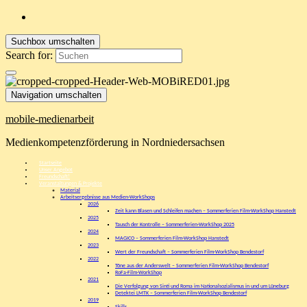
Suchbox umschalten
Search for:
Navigation umschalten
mobile-medienarbeit
Medienkompetenzförderung in Nordniedersachsen
Startseite
Unser Angebot
Freundschaft!
Veranstaltungen & Projekte
Material
Arbeitsergebnisse aus Medien-WorkShops
2026
Zeit kann Blasen und Schleifen machen – Sommerferien Film-WorkShop Hanstedt
2025
Tausch der Kontrolle – Sommerferien-WorkShop 2025
2024
MAGICO – Sommerferien Film-WorkShop Hanstedt
2023
Wert der Freundschaft – Sommerferien Film-WorkShop Bendestorf
2022
Töne aus der Anderswelt – Sommerferien Film-WorkShop Bendestorf
RoFa-Film-WorkShop
2021
Die Verfolgung von Sinti und Roma im Nationalsozialismus in und um Lüneburg
Detektei LMTK – Sommerferien Film-WorkShop Bendestorf
2019