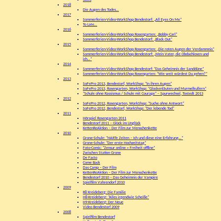
Skills
2018
Die Augen des Todes…
2017
Sommerferien-Video-WorkShop Bendestorf: „All Eyes On Me“
To Late…
2016
Sommerferien-Video-WorkShop Rosengarten: „Bobby-Carl“
Sommerferien-Video-WorkShop Bendestorf: „Black Out“
2015
Sommerferien-Video-WorkShop Rosengarten: „Die roten Augen der Verdammnis“
Sommerferien-Video-WorkShop Bendestorf: „Mein Vater, die Obdachlosen und
ich…“
2014
Sommerferien-Video-WorkShop Bendestorf: “Das Geheimnis der Sanddüne”
Sommerferien-Video-WorkShop Rosengarten: “Wie weit würdest Du gehen?”
2013
SoFePro 2013, Bendestorf, WorkShop: “In ihren Augen”
SoFePro 2013, Rosengarten, WorkShop: “Glockenläuten und Murmelkullern”
“Schule ohne Rassismus / Schule mit Courage” – Spurwechsel, Tostedt 2013
2012
SoFePro 2012, Rosengarten, WorkShop: “Suche ohne Antwort”
SoFePro 2012, Bendestorf, WorkShop: “Der lebende Tod”
2011
Hörspiel Rosengarten 2011
Bendestorf 2011 – Glück im Unglück
KettenReAktion – Der Film zur Menschenkette
2010
Grone-Schule: “HARTe Zeiten – Ich und diese eine Erfahrung…”
Grone-Schule: “Der erste Hochzeitstag”
Foto-Comic: “Zensur online = Freiheit offline”
Zwischen Station Grone
De Facto
Come Back
Das Camp – Der Film
KettenReAktion – Der Film zur Menschenkette
Bendestorf 2010 – Das Geheimnis der Vampire
Spielfilm Vahrendorf 2010
2009
R8 Kreideberg: Die Familie
H8-Kreideberg: “Alles irgendwie Scheiße”
H9-Kreideberg: Der Neue
Video Bendestorf 2009
2008
Spielfilm Bendestorf