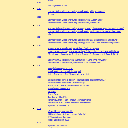
Skills
2018
Die Augen des Todes…
2017
Sommerferien-Video-WorkShop Bendestorf: „All Eyes On Me“
To Late…
2016
Sommerferien-Video-WorkShop Rosengarten: „Bobby-Carl“
Sommerferien-Video-WorkShop Bendestorf: „Black Out“
2015
Sommerferien-Video-WorkShop Rosengarten: „Die roten Augen der Verdammnis“
Sommerferien-Video-WorkShop Bendestorf: „Mein Vater, die Obdachlosen und
ich…“
2014
Sommerferien-Video-WorkShop Bendestorf: “Das Geheimnis der Sanddüne”
Sommerferien-Video-WorkShop Rosengarten: “Wie weit würdest Du gehen?”
2013
SoFePro 2013, Bendestorf, WorkShop: “In ihren Augen”
SoFePro 2013, Rosengarten, WorkShop: “Glockenläuten und Murmelkullern”
“Schule ohne Rassismus / Schule mit Courage” – Spurwechsel, Tostedt 2013
2012
SoFePro 2012, Rosengarten, WorkShop: “Suche ohne Antwort”
SoFePro 2012, Bendestorf, WorkShop: “Der lebende Tod”
2011
Hörspiel Rosengarten 2011
Bendestorf 2011 – Glück im Unglück
KettenReAktion – Der Film zur Menschenkette
2010
Grone-Schule: “HARTe Zeiten – Ich und diese eine Erfahrung…”
Grone-Schule: “Der erste Hochzeitstag”
Foto-Comic: “Zensur online = Freiheit offline”
Zwischen Station Grone
De Facto
Come Back
Das Camp – Der Film
KettenReAktion – Der Film zur Menschenkette
Bendestorf 2010 – Das Geheimnis der Vampire
Spielfilm Vahrendorf 2010
2009
R8 Kreideberg: Die Familie
H8-Kreideberg: “Alles irgendwie Scheiße”
H9-Kreideberg: Der Neue
Video Bendestorf 2009
2008
Spielfilm Bendestorf