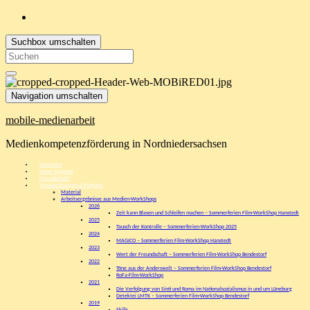
Suchbox umschalten
Search
for:
Navigation umschalten
mobile-medienarbeit
Medienkompetenzförderung in Nordniedersachsen
Startseite
Unser Angebot
Freundschaft!
Veranstaltungen & Projekte
Material
Arbeitsergebnisse aus Medien-WorkShops
2026
Zeit kann Blasen und Schleifen machen – Sommerferien Film-WorkShop Hanstedt
2025
Tausch der Kontrolle – Sommerferien-WorkShop 2025
2024
MAGICO – Sommerferien Film-WorkShop Hanstedt
2023
Wert der Freundschaft – Sommerferien Film-WorkShop Bendestorf
2022
Töne aus der Anderswelt – Sommerferien Film-WorkShop Bendestorf
RoFa-Film-WorkShop
2021
Die Verfolgung von Sinti und Roma im Nationalsozialismus in und um Lüneburg
Detektei LMTK – Sommerferien Film-WorkShop Bendestorf
2019