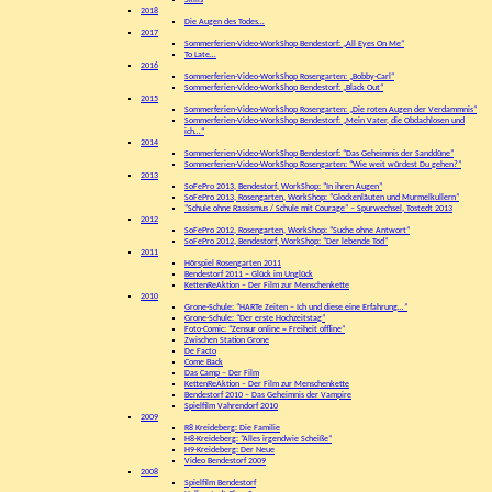
Skills
2018
Die Augen des Todes…
2017
Sommerferien-Video-WorkShop Bendestorf: „All Eyes On Me“
To Late…
2016
Sommerferien-Video-WorkShop Rosengarten: „Bobby-Carl“
Sommerferien-Video-WorkShop Bendestorf: „Black Out“
2015
Sommerferien-Video-WorkShop Rosengarten: „Die roten Augen der Verdammnis“
Sommerferien-Video-WorkShop Bendestorf: „Mein Vater, die Obdachlosen und
ich…“
2014
Sommerferien-Video-WorkShop Bendestorf: “Das Geheimnis der Sanddüne”
Sommerferien-Video-WorkShop Rosengarten: “Wie weit würdest Du gehen?”
2013
SoFePro 2013, Bendestorf, WorkShop: “In ihren Augen”
SoFePro 2013, Rosengarten, WorkShop: “Glockenläuten und Murmelkullern”
“Schule ohne Rassismus / Schule mit Courage” – Spurwechsel, Tostedt 2013
2012
SoFePro 2012, Rosengarten, WorkShop: “Suche ohne Antwort”
SoFePro 2012, Bendestorf, WorkShop: “Der lebende Tod”
2011
Hörspiel Rosengarten 2011
Bendestorf 2011 – Glück im Unglück
KettenReAktion – Der Film zur Menschenkette
2010
Grone-Schule: “HARTe Zeiten – Ich und diese eine Erfahrung…”
Grone-Schule: “Der erste Hochzeitstag”
Foto-Comic: “Zensur online = Freiheit offline”
Zwischen Station Grone
De Facto
Come Back
Das Camp – Der Film
KettenReAktion – Der Film zur Menschenkette
Bendestorf 2010 – Das Geheimnis der Vampire
Spielfilm Vahrendorf 2010
2009
R8 Kreideberg: Die Familie
H8-Kreideberg: “Alles irgendwie Scheiße”
H9-Kreideberg: Der Neue
Video Bendestorf 2009
2008
Spielfilm Bendestorf