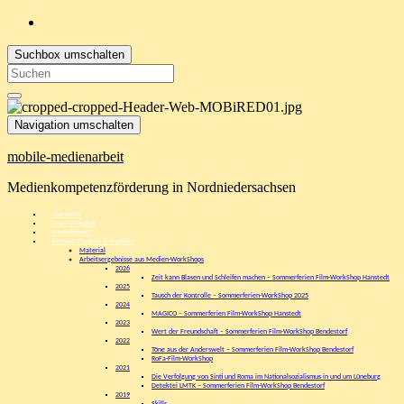
Suchbox umschalten
Search
for:
Navigation umschalten
mobile-medienarbeit
Medienkompetenzförderung in Nordniedersachsen
Startseite
Unser Angebot
Freundschaft!
Veranstaltungen & Projekte
Material
Arbeitsergebnisse aus Medien-WorkShops
2026
Zeit kann Blasen und Schleifen machen – Sommerferien Film-WorkShop Hanstedt
2025
Tausch der Kontrolle – Sommerferien-WorkShop 2025
2024
MAGICO – Sommerferien Film-WorkShop Hanstedt
2023
Wert der Freundschaft – Sommerferien Film-WorkShop Bendestorf
2022
Töne aus der Anderswelt – Sommerferien Film-WorkShop Bendestorf
RoFa-Film-WorkShop
2021
Die Verfolgung von Sinti und Roma im Nationalsozialismus in und um Lüneburg
Detektei LMTK – Sommerferien Film-WorkShop Bendestorf
2019