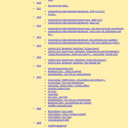
Skills
2018
Die Augen des Todes…
2017
Sommerferien-Video-WorkShop Bendestorf: „All Eyes On Me“
To Late…
2016
Sommerferien-Video-WorkShop Rosengarten: „Bobby-Carl“
Sommerferien-Video-WorkShop Bendestorf: „Black Out“
2015
Sommerferien-Video-WorkShop Rosengarten: „Die roten Augen der Verdammnis“
Sommerferien-Video-WorkShop Bendestorf: „Mein Vater, die Obdachlosen und
ich…“
2014
Sommerferien-Video-WorkShop Bendestorf: “Das Geheimnis der Sanddüne”
Sommerferien-Video-WorkShop Rosengarten: “Wie weit würdest Du gehen?”
2013
SoFePro 2013, Bendestorf, WorkShop: “In ihren Augen”
SoFePro 2013, Rosengarten, WorkShop: “Glockenläuten und Murmelkullern”
“Schule ohne Rassismus / Schule mit Courage” – Spurwechsel, Tostedt 2013
2012
SoFePro 2012, Rosengarten, WorkShop: “Suche ohne Antwort”
SoFePro 2012, Bendestorf, WorkShop: “Der lebende Tod”
2011
Hörspiel Rosengarten 2011
Bendestorf 2011 – Glück im Unglück
KettenReAktion – Der Film zur Menschenkette
2010
Grone-Schule: “HARTe Zeiten – Ich und diese eine Erfahrung…”
Grone-Schule: “Der erste Hochzeitstag”
Foto-Comic: “Zensur online = Freiheit offline”
Zwischen Station Grone
De Facto
Come Back
Das Camp – Der Film
KettenReAktion – Der Film zur Menschenkette
Bendestorf 2010 – Das Geheimnis der Vampire
Spielfilm Vahrendorf 2010
2009
R8 Kreideberg: Die Familie
H8-Kreideberg: “Alles irgendwie Scheiße”
H9-Kreideberg: Der Neue
Video Bendestorf 2009
2008
Spielfilm Bendestorf