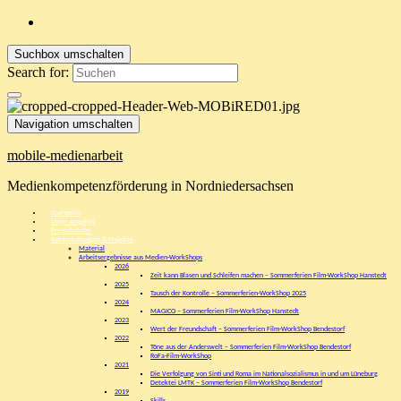
Suchbox umschalten
Search for:
Navigation umschalten
mobile-medienarbeit
Medienkompetenzförderung in Nordniedersachsen
Startseite
Unser Angebot
Freundschaft!
Veranstaltungen & Projekte
Material
Arbeitsergebnisse aus Medien-WorkShops
2026
Zeit kann Blasen und Schleifen machen – Sommerferien Film-WorkShop Hanstedt
2025
Tausch der Kontrolle – Sommerferien-WorkShop 2025
2024
MAGICO – Sommerferien Film-WorkShop Hanstedt
2023
Wert der Freundschaft – Sommerferien Film-WorkShop Bendestorf
2022
Töne aus der Anderswelt – Sommerferien Film-WorkShop Bendestorf
RoFa-Film-WorkShop
2021
Die Verfolgung von Sinti und Roma im Nationalsozialismus in und um Lüneburg
Detektei LMTK – Sommerferien Film-WorkShop Bendestorf
2019