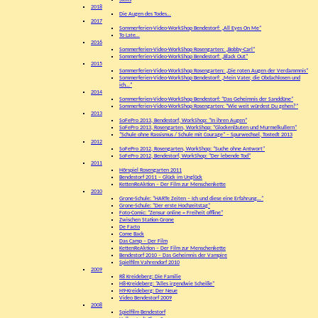
Skills
2018
Die Augen des Todes…
2017
Sommerferien-Video-WorkShop Bendestorf: „All Eyes On Me“
To Late…
2016
Sommerferien-Video-WorkShop Rosengarten: „Bobby-Carl“
Sommerferien-Video-WorkShop Bendestorf: „Black Out“
2015
Sommerferien-Video-WorkShop Rosengarten: „Die roten Augen der Verdammnis“
Sommerferien-Video-WorkShop Bendestorf: „Mein Vater, die Obdachlosen und
ich…“
2014
Sommerferien-Video-WorkShop Bendestorf: “Das Geheimnis der Sanddüne”
Sommerferien-Video-WorkShop Rosengarten: “Wie weit würdest Du gehen?”
2013
SoFePro 2013, Bendestorf, WorkShop: “In ihren Augen”
SoFePro 2013, Rosengarten, WorkShop: “Glockenläuten und Murmelkullern”
“Schule ohne Rassismus / Schule mit Courage” – Spurwechsel, Tostedt 2013
2012
SoFePro 2012, Rosengarten, WorkShop: “Suche ohne Antwort”
SoFePro 2012, Bendestorf, WorkShop: “Der lebende Tod”
2011
Hörspiel Rosengarten 2011
Bendestorf 2011 – Glück im Unglück
KettenReAktion – Der Film zur Menschenkette
2010
Grone-Schule: “HARTe Zeiten – Ich und diese eine Erfahrung…”
Grone-Schule: “Der erste Hochzeitstag”
Foto-Comic: “Zensur online = Freiheit offline”
Zwischen Station Grone
De Facto
Come Back
Das Camp – Der Film
KettenReAktion – Der Film zur Menschenkette
Bendestorf 2010 – Das Geheimnis der Vampire
Spielfilm Vahrendorf 2010
2009
R8 Kreideberg: Die Familie
H8-Kreideberg: “Alles irgendwie Scheiße”
H9-Kreideberg: Der Neue
Video Bendestorf 2009
2008
Spielfilm Bendestorf