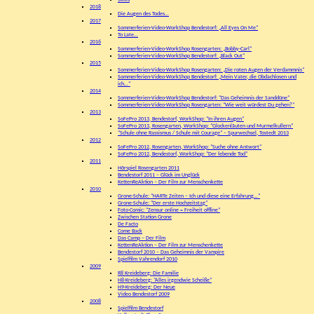
Skills
2018
Die Augen des Todes…
2017
Sommerferien-Video-WorkShop Bendestorf: „All Eyes On Me“
To Late…
2016
Sommerferien-Video-WorkShop Rosengarten: „Bobby-Carl“
Sommerferien-Video-WorkShop Bendestorf: „Black Out“
2015
Sommerferien-Video-WorkShop Rosengarten: „Die roten Augen der Verdammnis“
Sommerferien-Video-WorkShop Bendestorf: „Mein Vater, die Obdachlosen und
ich…“
2014
Sommerferien-Video-WorkShop Bendestorf: “Das Geheimnis der Sanddüne”
Sommerferien-Video-WorkShop Rosengarten: “Wie weit würdest Du gehen?”
2013
SoFePro 2013, Bendestorf, WorkShop: “In ihren Augen”
SoFePro 2013, Rosengarten, WorkShop: “Glockenläuten und Murmelkullern”
“Schule ohne Rassismus / Schule mit Courage” – Spurwechsel, Tostedt 2013
2012
SoFePro 2012, Rosengarten, WorkShop: “Suche ohne Antwort”
SoFePro 2012, Bendestorf, WorkShop: “Der lebende Tod”
2011
Hörspiel Rosengarten 2011
Bendestorf 2011 – Glück im Unglück
KettenReAktion – Der Film zur Menschenkette
2010
Grone-Schule: “HARTe Zeiten – Ich und diese eine Erfahrung…”
Grone-Schule: “Der erste Hochzeitstag”
Foto-Comic: “Zensur online = Freiheit offline”
Zwischen Station Grone
De Facto
Come Back
Das Camp – Der Film
KettenReAktion – Der Film zur Menschenkette
Bendestorf 2010 – Das Geheimnis der Vampire
Spielfilm Vahrendorf 2010
2009
R8 Kreideberg: Die Familie
H8-Kreideberg: “Alles irgendwie Scheiße”
H9-Kreideberg: Der Neue
Video Bendestorf 2009
2008
Spielfilm Bendestorf