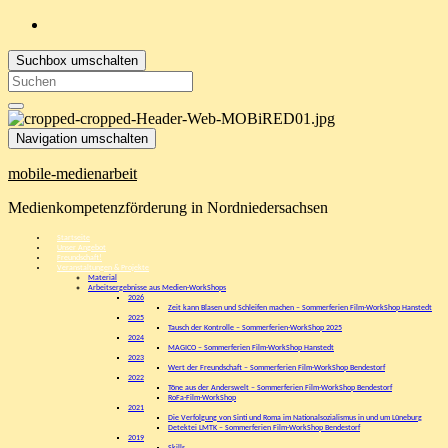
Suchbox umschalten
Search
for:
Navigation umschalten
mobile-medienarbeit
Medienkompetenzförderung in Nordniedersachsen
Startseite
Unser Angebot
Freundschaft!
Veranstaltungen & Projekte
Material
Arbeitsergebnisse aus Medien-WorkShops
2026
Zeit kann Blasen und Schleifen machen – Sommerferien Film-WorkShop Hanstedt
2025
Tausch der Kontrolle – Sommerferien-WorkShop 2025
2024
MAGICO – Sommerferien Film-WorkShop Hanstedt
2023
Wert der Freundschaft – Sommerferien Film-WorkShop Bendestorf
2022
Töne aus der Anderswelt – Sommerferien Film-WorkShop Bendestorf
RoFa-Film-WorkShop
2021
Die Verfolgung von Sinti und Roma im Nationalsozialismus in und um Lüneburg
Detektei LMTK – Sommerferien Film-WorkShop Bendestorf
2019