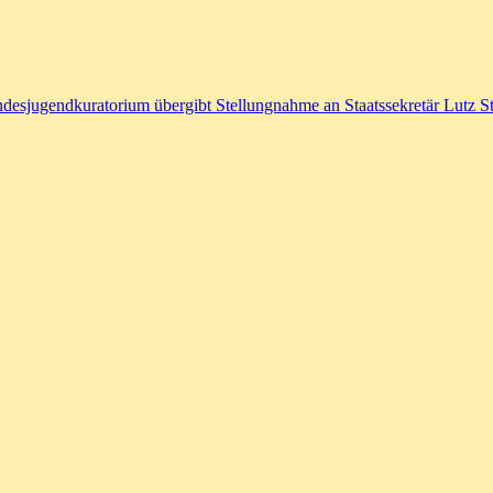
desjugendkuratorium übergibt Stellungnahme an Staatssekretär Lutz S
h Förderung von Medieninitiati
katoren/Eltern
,
Politik
iieren, durch die die vielen Initiativen und Gruppen, die sogar unter s