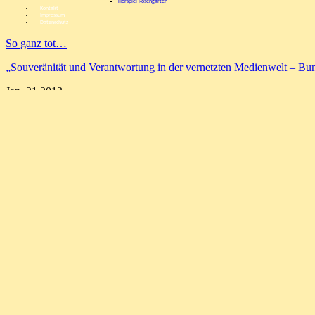
Hörspiel Rosengarten
Kontakt
Impressum
Datenschutz
So ganz tot…
„Souveränität und Verantwortung in der vernetzten Medienwelt – Bun
Jan.
21
2013
Nach Niedersachsenwahl: Endlic
Von
admin
unter
Bildung
,
Förderungen
,
Medienarbeit
,
Multipli
OK, es hat geklappt, OK, es ist knapp!
Aber es ist überfällig, eine Aufbruchstimmung in Niedersachsen zu init