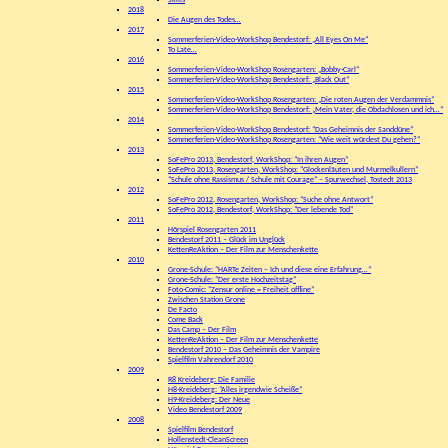
Skills
2018
Die Augen des Todes…
2017
Sommerferien-Video-WorkShop Bendestorf: „All Eyes On Me“
To Late…
2016
Sommerferien-Video-WorkShop Rosengarten: „Bobby-Carl“
Sommerferien-Video-WorkShop Bendestorf: „Black Out“
2015
Sommerferien-Video-WorkShop Rosengarten: „Die roten Augen der Verdammnis“
Sommerferien-Video-WorkShop Bendestorf: „Mein Vater, die Obdachlosen und ich…“
2014
Sommerferien-Video-WorkShop Bendestorf: “Das Geheimnis der Sanddüne”
Sommerferien-Video-WorkShop Rosengarten: “Wie weit würdest Du gehen?”
2013
SoFePro 2013, Bendestorf, WorkShop: “In ihren Augen”
SoFePro 2013, Rosengarten, WorkShop: “Glockenläuten und Murmelkullern”
“Schule ohne Rassismus / Schule mit Courage” – Spurwechsel, Tostedt 2013
2012
SoFePro 2012, Rosengarten, WorkShop: “Suche ohne Antwort”
SoFePro 2012, Bendestorf, WorkShop: “Der lebende Tod”
2011
Hörspiel Rosengarten 2011
Bendestorf 2011 – Glück im Unglück
KettenReAktion – Der Film zur Menschenkette
2010
Grone-Schule: “HARTe Zeiten – Ich und diese eine Erfahrung…”
Grone-Schule: “Der erste Hochzeitstag”
Foto-Comic: “Zensur online = Freiheit offline”
Zwischen Station Grone
De Facto
Come Back
Das Camp – Der Film
KettenReAktion – Der Film zur Menschenkette
Bendestorf 2010 – Das Geheimnis der Vampire
Spielfilm Vahrendorf 2010
2009
R8 Kreideberg: Die Familie
H8-Kreideberg: “Alles irgendwie Scheiße”
H9-Kreideberg: Der Neue
Video Bendestorf 2009
2008
Spielfilm Bendestorf
Hollenstedt-CleanScreen