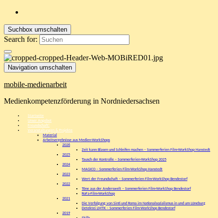
Suchbox umschalten
Search for:
Navigation umschalten
mobile-medienarbeit
Medienkompetenzförderung in Nordniedersachsen
Startseite
Unser Angebot
Freundschaft!
Veranstaltungen & Projekte
Material
Arbeitsergebnisse aus Medien-WorkShops
2026
Zeit kann Blasen und Schleifen machen – Sommerferien Film-WorkShop Hanstedt
2025
Tausch der Kontrolle – Sommerferien-WorkShop 2025
2024
MAGICO – Sommerferien Film-WorkShop Hanstedt
2023
Wert der Freundschaft – Sommerferien Film-WorkShop Bendestorf
2022
Töne aus der Anderswelt – Sommerferien Film-WorkShop Bendestorf
RoFa-Film-WorkShop
2021
Die Verfolgung von Sinti und Roma im Nationalsozialismus in und um Lüneburg
Detektei LMTK – Sommerferien Film-WorkShop Bendestorf
2019