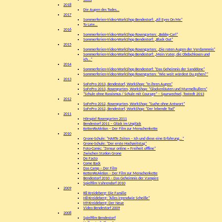
Skills
2018
Die Augen des Todes…
2017
Sommerferien-Video-WorkShop Bendestorf: „All Eyes On Me“
To Late…
2016
Sommerferien-Video-WorkShop Rosengarten: „Bobby-Carl“
Sommerferien-Video-WorkShop Bendestorf: „Black Out“
2015
Sommerferien-Video-WorkShop Rosengarten: „Die roten Augen der Verdammnis“
Sommerferien-Video-WorkShop Bendestorf: „Mein Vater, die Obdachlosen und
ich…“
2014
Sommerferien-Video-WorkShop Bendestorf: “Das Geheimnis der Sanddüne”
Sommerferien-Video-WorkShop Rosengarten: “Wie weit würdest Du gehen?”
2013
SoFePro 2013, Bendestorf, WorkShop: “In ihren Augen”
SoFePro 2013, Rosengarten, WorkShop: “Glockenläuten und Murmelkullern”
“Schule ohne Rassismus / Schule mit Courage” – Spurwechsel, Tostedt 2013
2012
SoFePro 2012, Rosengarten, WorkShop: “Suche ohne Antwort”
SoFePro 2012, Bendestorf, WorkShop: “Der lebende Tod”
2011
Hörspiel Rosengarten 2011
Bendestorf 2011 – Glück im Unglück
KettenReAktion – Der Film zur Menschenkette
2010
Grone-Schule: “HARTe Zeiten – Ich und diese eine Erfahrung…”
Grone-Schule: “Der erste Hochzeitstag”
Foto-Comic: “Zensur online = Freiheit offline”
Zwischen Station Grone
De Facto
Come Back
Das Camp – Der Film
KettenReAktion – Der Film zur Menschenkette
Bendestorf 2010 – Das Geheimnis der Vampire
Spielfilm Vahrendorf 2010
2009
R8 Kreideberg: Die Familie
H8-Kreideberg: “Alles irgendwie Scheiße”
H9-Kreideberg: Der Neue
Video Bendestorf 2009
2008
Spielfilm Bendestorf