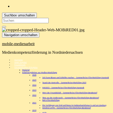
Suchbox umschalten
Search
for:
Navigation umschalten
mobile-medienarbeit
Medienkompetenzförderung in Nordniedersachsen
Startseite
Unser Angebot
Freundschaft!
Veranstaltungen & Projekte
Material
Arbeitsergebnisse aus Medien-WorkShops
2026
Zeit kann Blasen und Schleifen machen – Sommerferien Film-WorkShop Hanstedt
2025
Tausch der Kontrolle – Sommerferien-WorkShop 2025
2024
MAGICO – Sommerferien Film-WorkShop Hanstedt
2023
Wert der Freundschaft – Sommerferien Film-WorkShop Bendestorf
2022
Töne aus der Anderswelt – Sommerferien Film-WorkShop Bendestorf
RoFa-Film-WorkShop
2021
Die Verfolgung von Sinti und Roma im Nationalsozialismus in und um Lüneburg
Detektei LMTK – Sommerferien Film-WorkShop Bendestorf
2019